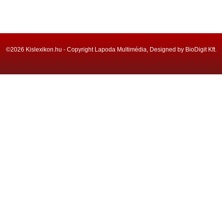
©2026 Kislexikon.hu - Copyright Lapoda Multimédia, Designed by BioDigit Kft.