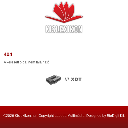
404
A keresett oldal nem található!
©2026 Kislexikon.hu - Copyright Lapoda Multimédia, Designed by BioDigit Kft.