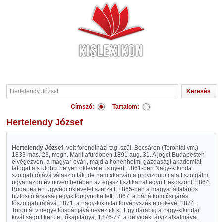
Címszó:
Tartalom:
Hertelendy József
Hertelendy József
, volt főrendiházi tag, szül. Bocsáron (Torontál vm.)
1833 más. 23, megh. Marillafürdőben 1891 aug. 31. A jogot Budapesten
elvégezvén, a magyar-óvári, majd a hohenheimi gazdasági akadémiát
látogatta s utóbbi helyen oklevelet is nyert, 1861-ben Nagy-Kikinda
szolgabirójává választották, de nem akarván a provizorium alatt szolgálni,
ugyanazon év novemberében az egész tisztikarral együtt leköszönt. 1864.
Budapesten ügyvédi oklevelet szerzett, 1865-ben a magyar általános
biztosítótársaság egyik főügynöke lett; 1867. a bánátkomlósi járás
főszolgabirájává, 1871. a nagy-kikindai törvényszék elnökévé, 1874.
Torontál vmegye főispánjává nevezték ki. Egy darabig a nagy-kikindai
kiváltságolt kerület főkapitánya, 1876-77. a délvidéki árviz alkalmával