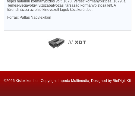
teljes hatalmu kormánybiztos volt. 1878. Versec kormánybiztosa, 1879. a
Temes-Bégavölgyi vizszabályozási társaság kormánybiztosa lett. A
főrendiházba az első kinevezett tagok közt került be.
Forrás: Pallas Nagylexikon
©2026 Kislexikon.hu - Copyright Lapoda Multimédia, Designed by BioDigit Kft.