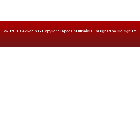
©2026 Kislexikon.hu - Copyright Lapoda Multimédia, Designed by BioDigit Kft.