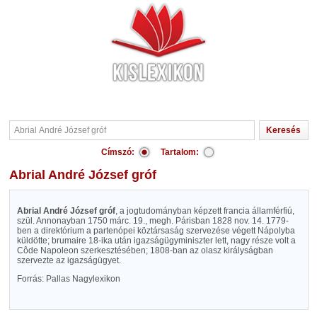
Címszó:
Tartalom:
Abrial André József gróf
Abrial André József gróf
, a jogtudományban képzett francia államférfiú,
szül. Annonayban 1750 márc. 19., megh. Párisban 1828 nov. 14. 1779-
ben a direktórium a partenópei köztársaság szervezése végett Nápolyba
küldötte; brumaire 18-ika után igazságügyminiszter lett, nagy része volt a
Côde Napoleon szerkesztésében; 1808-ban az olasz királyságban
szervezte az igazságügyet.
Forrás: Pallas Nagylexikon