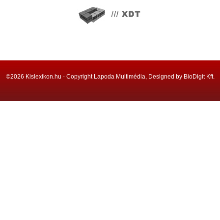
©2026 Kislexikon.hu - Copyright Lapoda Multimédia, Designed by BioDigit Kft.