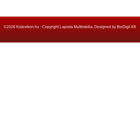
©2026 Kislexikon.hu - Copyright Lapoda Multimédia, Designed by BioDigit Kft.