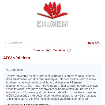
Címszó:
Tartalom:
ABV védelem
NBC defence
Az ABV fegyverek és más forrásból származó szennyeződések hatásai
ellen alkalmazott védelmi rendszabályok, intézkedések létrehozásának
és végrehajtásának módszerei, tervei, eljárásai és kiképzési
követelményei. Célja, hogy megvédje az erőket az ABV fegyverek, illetve
a más forrásból származó szennyezések hadműveletekre, harcra és a
katonák pszichikumára gyakorolt káros hatásaitól. Biztosítsa a csapatok
túlélő képességét, a küldetés, (harc)tevékenység sikeres végrehajtását.
Csökkentse az ABV fegyverek célpontjává válásának lehetőségét.