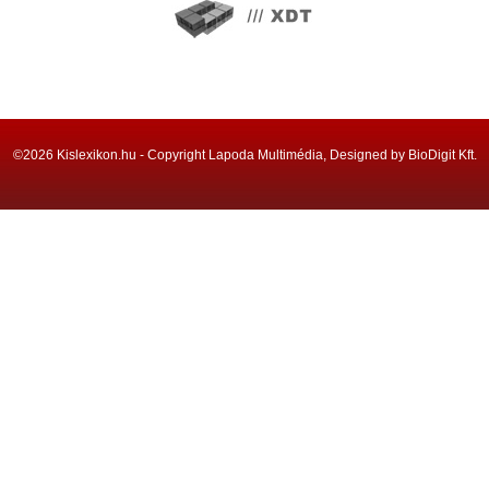
©2026 Kislexikon.hu - Copyright Lapoda Multimédia, Designed by BioDigit Kft.