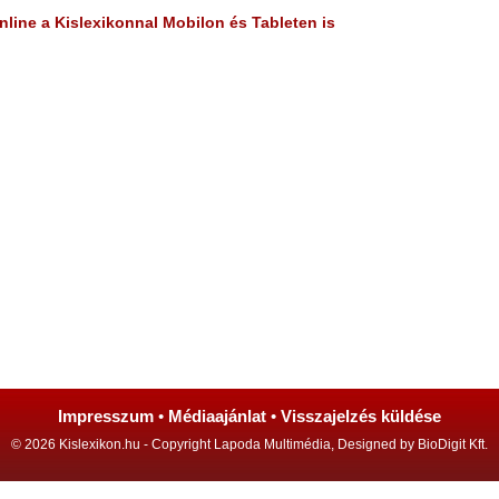
line a Kislexikonnal Mobilon és Tableten is
Impresszum
•
Médiaajánlat
•
Visszajelzés küldése
© 2026 Kislexikon.hu - Copyright Lapoda Multimédia, Designed by BioDigit Kft.