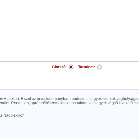
Címszó:
Tartalom:
gyó» v.tüsző»). E szót az orvostudományban rendesen mirigyes szervek véghólyagja
ználni. Rendesen, apró szőllőszemekhez hasonlóan, a mirigyek végső kivezető csö
las Nagylexikon