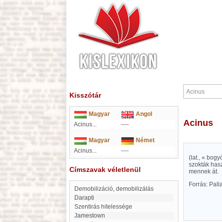
Kisszótár
Magyar
Angol
Acinus
Acinus...
----
Magyar
Német
Acinus...
----
(lat., « bo
szokták has
Címszavak véletlenül
mennek át.
Forrás: Pal
demobilizáció, demobilizálás
Darapti
Szentirás hitelessége
Jamestown