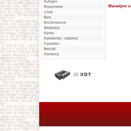
Autogén
Maradjon on
Rouennerie
Lovat
Bary
Brockmannok
Madarász
Kántor
Kaledoniai - csatorna
Causales
Berczik
Homberg