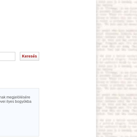
inak megjelölésére
vei ilyes bogyókba