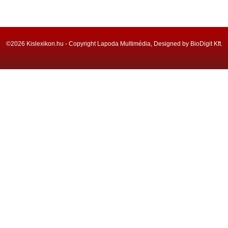
©2026 Kislexikon.hu - Copyright Lapoda Multimédia, Designed by BioDigit Kft.