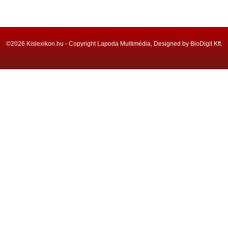
©2026 Kislexikon.hu - Copyright Lapoda Multimédia, Designed by BioDigit Kft.