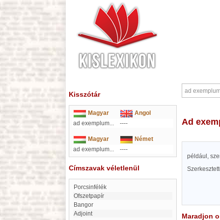
Kisszótár
Magyar
Angol
ad exe
ad exemplum...
----
Magyar
Német
ad exemplum...
----
például, sze
Címszavak véletlenül
Szerkesztet
Porcsinfélék
Ofszetpapír
Bangor
Adjoint
Maradjon on