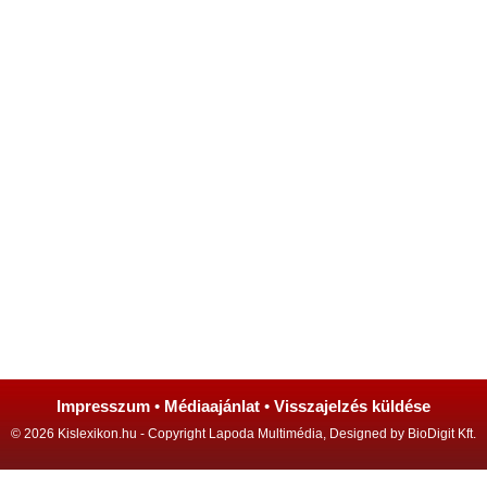
Impresszum
•
Médiaajánlat
•
Visszajelzés küldése
© 2026 Kislexikon.hu - Copyright Lapoda Multimédia, Designed by BioDigit Kft.