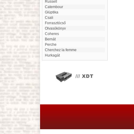
Russell
catembour
glüptika
Csali
Forrasztócső
Olvasókönyv
Coheres
Bernát
Perche
Cherchez la femme
Hurkagát