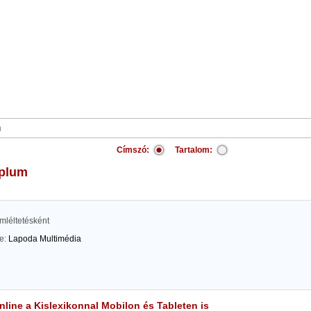
Címszó:
Tartalom:
mplum
mléltetésként
te:
Lapoda Multimédia
line a Kislexikonnal Mobilon és Tableten is