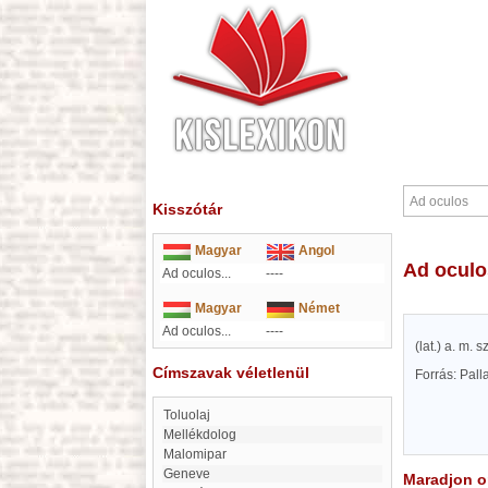
Kisszótár
Magyar
Angol
Ad ocul
Ad oculos...
----
Magyar
Német
Ad oculos...
----
(lat.) a. m.
Címszavak véletlenül
Forrás: Pal
Toluolaj
Mellékdolog
Malomipar
Geneve
Maradjon on