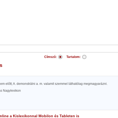
Címszó:
Tartalom:
os
 szem előtt; A. demonstrálni a. m. valamit szemmel láthatólag megmagyarázni.
las Nagylexikon
line a Kislexikonnal Mobilon és Tableten is