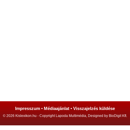
Impresszum
•
Médiaajánlat
•
Visszajelzés küldése
© 2026 Kislexikon.hu - Copyright Lapoda Multimédia, Designed by BioDigit Kft.