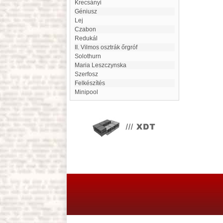
Krecsányi
géniusz
lej
Czabon
Redukál
II. Vilmos osztrák őrgróf
Solothurn
Maria Leszczynska
Szerfosz
Felkészítés
minipool