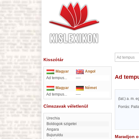
Kisszótár
Magyar
Angol
Ad temp
Ad tempus...
----
Magyar
Német
Ad tempus...
----
(lat.) a. m. e
Címszavak véletlenül
Forrás: Pal
Urechia
Boldogok szigetei
Angara
Bujuruldu
Maradjon on