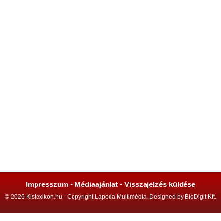
Impresszum
•
Médiaajánlat
•
Visszajelzés küldése
© 2026 Kislexikon.hu - Copyright Lapoda Multimédia, Designed by BioDigit Kft.