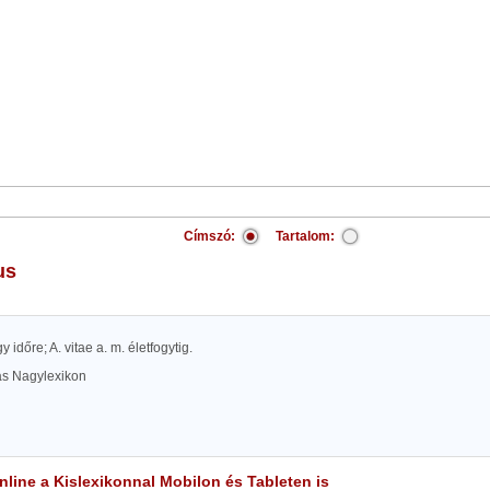
Címszó:
Tartalom:
us
gy időre; A. vitae a. m. életfogytig.
las Nagylexikon
line a Kislexikonnal Mobilon és Tableten is