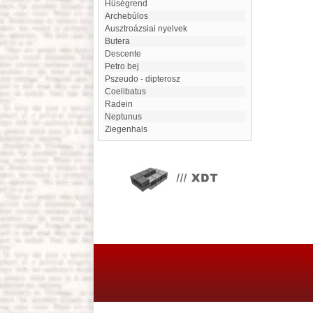
Hűségrend
Archebúlos
ausztroázsiai nyelvek
Butera
Descente
Petro bej
Pszeudo - dipterosz
Coelibatus
Radein
Neptunus
Ziegenhals