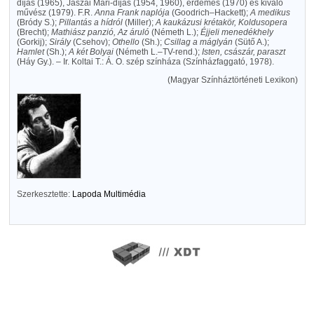
díjas (1965), Jászai Mari-díjas (1954, 1960), érdemes (1970) és kiváló
művész (1979). F.R.
Anna Frank naplója
(Goodrich–Hackett);
A medikus
(Bródy S.);
Pillantás a hídról
(Miller);
A kaukázusi krétakör, Koldusopera
(Brecht);
Mathiász panzió, Az áruló
(Németh L.);
Éjjeli menedékhely
(Gorkij);
Sirály
(Csehov);
Othello
(Sh.);
Csillag a máglyán
(Sütő A.);
Hamlet
(Sh.);
A két Bolyai
(Németh L.–TV-rend.);
Isten, császár, paraszt
(Háy Gy.). – Ir. Koltai T.: Á. O. szép színháza (Színházfaggató, 1978).
(Magyar Színháztörténeti Lexikon)
Szerkesztette:
Lapoda Multimédia