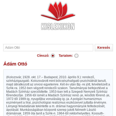
Címszó:
Tartalom:
Ádám Ottó
(Kolozsvár, 1928. okt. 17.–
Budapest, 2010. április 9.
): rendező,
színházigazgató. Kolozsvárott mint bölcsészhallgató pszichiátriát tanult,
majd átiratkozott az orvosi egyetemre. Két év után Bp.-re jött, felvételizett a
SzAk-ra. 1952-ben végzett rendezői szakon. Tanulmányai befejeztével a
Madách Színház szerződtette. 1953-ban lett a Szegedi Nemzeti Színház
főrendezője. 1956-tól ismét a Madách Színház rend.-je, később főrend.-je,
1972-től 1989-ig, nyugdíjba vonulásáig ig.-ja. A polgári humanizmus
eszményeit a lírai, pszichológiai realizmus eszközeivel juttatta érvényre.
Lényegi feladatának tekintette a m. drámai hagyományok felfedezését,
ápolását. Munkásságában központi szerep jutott
Németh
László
drámáinak. 1959 óta tanít a SzAk-n. 1964-től rektorhelyettes. Kossuth-