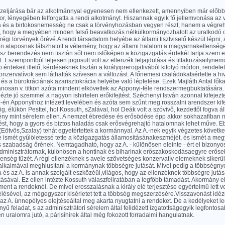
zeljárása bár az alkotmánnyal egyenesen nem ellenkezett, amennyiben már előbb
or, lényegében felforgatta a rendi alkotmányt. Hiszannak egyik fő jellemvonása az v
ia és a birtokosnemesség ne csak a törvényhozásban vegyen részt, hanem a végre
, hogy a megyében minden felső beavatkozás nélkülkormányozhatott az uralkodó osz
régi törvények őrévé.A rendi társadalom helyébe az állami tisztviselő készül lépni,
n alaposnak látszhatott a vélemény, hogy az állami hatalom a magyarnakellensé
sz berendezés nem tisztán sőt nem isfőképen a közigazgatás érdekét tartja szem e
et. Eszempontból teljesen jogosult volt az ellenzék feljajdulása és tiltakozásailynem
 érdekeit illető, kérdéseknek tisztán a királyiprerogativából kifolyó módon, rendelet
onzervatívok sem láthatták szívesen a változást. A főnemesi családokatsértette a hi
 és a bürokráciának azarisztokrácia helyébe való léptetése. Ezek Majláth Antal főka
ánosan v. titkon azóta mindent elkövettek az Apponyi-féle rendszermegbuktatására
zte jó szemmel a nagyon ishirtelen erőkifejtést. Széchenyi István azonnal kifejez
-én Apponyihoz intézett levelében és azóta sem szűnt meg rosszalni arendszer kifej
, élükön Pesttel, hol Kossuth, sZalával, hol Deák volt a szóvivő, kezdettől fogva ál
ny mint sérelem ellen. A nemzet ébredése és erősödése épp akkor sokhazafiban m
t, hogy a gyors és biztos haladás csak erősvégrehajtó hatalomnak lehet műve. E
 (Eötvös,Szalay) tehát egyetértettek a kormánnyal. Az A.-nek egyik végzetes követk
 ismét gyűlöletessé tette a közigazgatás államosításánakeszméjét, és ismét a megyé
 szabadság őrének. Nemtagadható, hogy az A. - különösen eleinte - ért el bizony
minisztrátornak, különösen a hontinak és biharinak erőszakoskodásaegyre erőseb
enség tüzét. A régi ellenzéknek s avele szövetséges konzervatív elemeknek sikerül
alkalmával meghiusítani a kormánynak többségre jutását. Mivel pedig a többségnye
a és az A. is annak szolgált eszközéül,világos, hogy az ellenzéknek többségre jutás
ásával. Ez ellen intézte Kossuth válaszfeliratában a legfőbb támadást. Akormány e
 ment a rendeknél. De mivel erosszalásnak a király elé terjesztése egyértelmű lett 
lésével, az mégegyszer kisérletet tett a többség megszerzésére.Visszavonást idéze
az A. ünnepélyes elejtéseáltal meg akarta nyugtatni a rendeket. De a kedélyeket lec
yű feladat, s az adminisztrátori sérelem által felidézett izgatottságegyik legfontosa
n uralomra jutó, a párisihirek által még fokozott forradalmi hangulatnak.