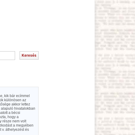
se, kik bár ecímmel
 kik különösen az
ősége akkor lettez
 alapuló hivatalokban
atott a bécsi
ozta, hogy a
y része nem volt
tózkodást a megyében
 v. áthelyezést és