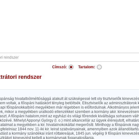
Címszó:
Tartalom:
ztrátori rendszer
ispánság hivatalbólméltósággá alakult át szükségessé lett oly tisztviselők kinevezé
em voltak, a főispáni hatáskört tényleg betöltsék. Etisztviselők az adminisztrátorok
őpapi főispánokkalbíró megyékben már régebben is előfordulnak. Alkotmányos jelent
k, mikor a megyékben uralkodó ellenzékkel szemben a kormány akir. kinevezésen
aszt. A főispáni hatalom,mint az egyházi és világi főrendek kiváltsága sohasem válh
zévé. Mihelyt Apponyi György (l. o.) mint alkancellár az ügyek élérejutott, elhatár
atalmat a megyékben a kir. hivatalnokokáltal megerősíti. Minthogy a főispánok nag
gfelelniaz 1844 nov. 11-iki kir. leirat szabványainak, amennyiben azok állandótar
adást a kormány szándékai iránt róttakreájuk, 1845 jun. végéig 9 főispáni kinevezést
trátori kinevezést kellett a kormánynak foganatosítania.