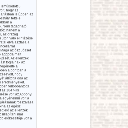
 isműködött 8
olt, hogy az
hajtásban is.Éppen az
tály, tette e
 abban a
ge. Nem tagadható
lőtt, hanem a
ü, az ország
i úton való elintézése
vatal elválasztása a
ncellárral
. Maga az ősz József
te aggodalmait
tését. Az ellenzéki
lást foglalnak az
egérlelte a
bben a pontban a
ezésevolt, hogy
t állította oda az
os eredményeket.
ben fellobbantotta
t az 1847-iki
rése volt az Apponyi
a egyértelmű volt a
ljárásának rosszalása
volna az egész
tt elő az ellenzék
sillapítani már
bb előkészítője volt a