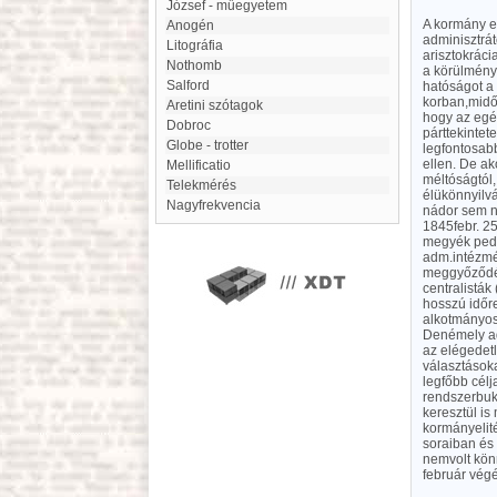
József - műegyetem
A kormány e
Anogén
adminisztrát
litográfia
arisztokrác
Nothomb
a körülmény
Salford
hatóságot a 
korban,midő
Aretini szótagok
hogy az egé
Dobroc
párttekintet
Globe - trotter
legfontosabb
ellen. De ak
Mellificatio
méltóságtól,
Telekmérés
élükönnyilv
nagyfrekvencia
nádor sem né
1845febr. 25
megyék pedig
adm.intézmé
meggyőződés
centralisták
hosszú időre
alkotmányos
Denémely ad
az elégedetl
választások
legfőbb célj
rendszerbuk
keresztül is
kormányelité
soraiban és 
nemvolt könn
február végé