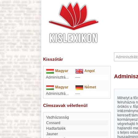
Kisszótár
Magyar
Angol
Adminis
Adminisztrá...
----
Magyar
Német
Adminisztrá...
----
Mihelyt a fő
felruházva n
Címszavak véletlenül
örökös v. f
intézményne
keresett tám
Vadházasság
kormányeszkö
Cossard
végrehajtó h
hajlandó me
Hadtartalék
s teljes oda
Jauner
huszadminisz