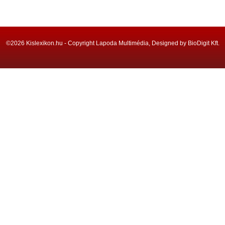
©2026 Kislexikon.hu - Copyright Lapoda Multimédia, Designed by BioDigit Kft.