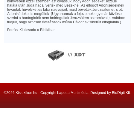
könyvében ezzel szemben azt olvassuk, hogy Adonisédeket Józsue
halála után Júda hadai verték meg Bezeknél. Az elfogott Adonisédeknek
levágták hüvelykét és lába nagyujjait, majd bevették Jeruzsálemet, s ott
Adonisédeket is megölték. (Ugyanannak a fejezetnek egy más közlése
szerint a honfoglalók nem boldogultak Jeruzsálem ostromával, s valóban
tudjuk, hogy azt csak évszázadok múlva Dávidnak sikerült elfoglalnia.)
Forrás: Ki kicsoda a Bibliában
©2026 Kislexikon.hu - Copyright Lapoda Multimédia, Designed by BioDigit Kft.