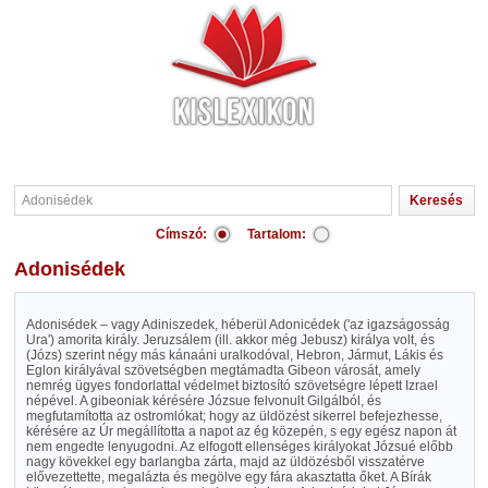
Címszó:
Tartalom:
Adonisédek
Adonisédek – vagy Adiniszedek, héberül Adonicédek ('az igazságosság
Ura') amorita király. Jeruzsálem (ill. akkor még Jebusz) királya volt, és
(Józs) szerint négy más kánaáni uralkodóval, Hebron, Jármut, Lákis és
Eglon királyával szövetségben megtámadta Gibeon városát, amely
nemrég ügyes fondorlattal védelmet biztosító szövetségre lépett Izrael
népével. A gibeoniak kérésére Józsue felvonult Gilgálból, és
megfutamította az ostromlókat; hogy az üldözést sikerrel befejezhesse,
kérésére az Úr megállította a napot az ég közepén, s egy egész napon át
nem engedte lenyugodni. Az elfogott ellenséges királyokat Józsué előbb
nagy kövekkel egy barlangba zárta, majd az üldözésből visszatérve
elővezettette, megalázta és megölve egy fára akasztatta őket. A Bírák