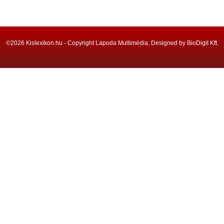
©2026 Kislexikon.hu - Copyright Lapoda Multimédia, Designed by BioDigit Kft.