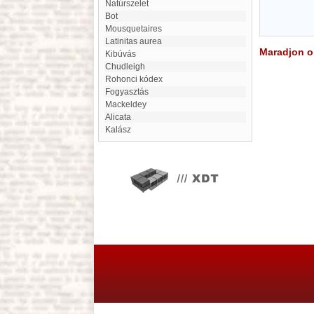
natúrszelet
Bot
Mousquetaires
latinitas aurea
Maradjon on
kibúvás
Chudleigh
Rohonci kódex
fogyasztás
Mackeldey
Alicata
Kalász