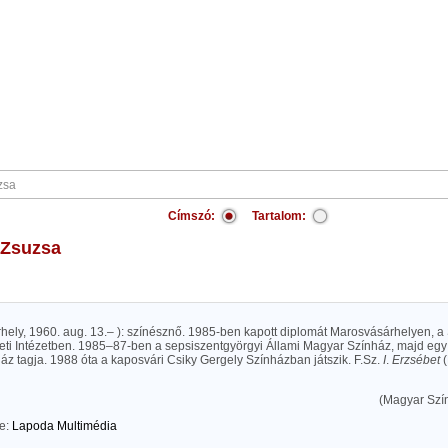
Címszó:
Tartalom:
i Zsuzsa
hely, 1960. aug. 13.– ): színésznő. 1985-ben kapott diplomát Marosvásárhelyen, a 
ti Intézetben. 1985–87-ben a sepsiszentgyörgyi Állami Magyar Színház, majd egy 
áz tagja. 1988 óta a kaposvári Csiky Gergely Színházban játszik. F.Sz.
I
.
Erzsébet
(
(Magyar Szín
te:
Lapoda Multimédia