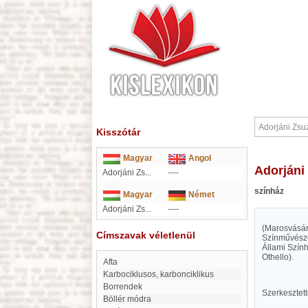
Kisszótár
Magyar
Angol
Adorján
Adorjáni Zs...
----
színház
Magyar
Német
Adorjáni Zs...
----
(Marosvásár
Címszavak véletlenül
Színművésze
Állami Szính
Othello).
Afta
karbociklusos, karbonciklikus
Borrendek
Szerkesztet
böllér módra