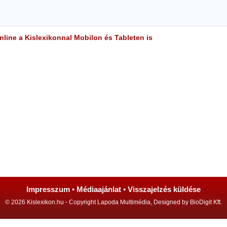
line a Kislexikonnal Mobilon és Tableten is
Impresszum
•
Médiaajánlat
•
Visszajelzés küldése
© 2026 Kislexikon.hu - Copyright Lapoda Multimédia, Designed by BioDigit Kft.