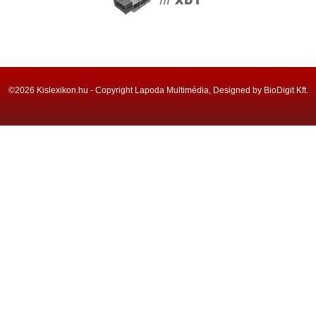
©2026 Kislexikon.hu - Copyright Lapoda Multimédia, Designed by BioDigit Kft.