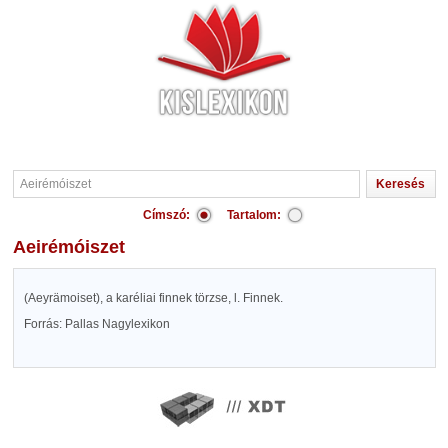
Címszó:
Tartalom:
Aeirémóiszet
(Aeyrämoiset), a karéliai finnek törzse, l. Finnek.
Forrás: Pallas Nagylexikon