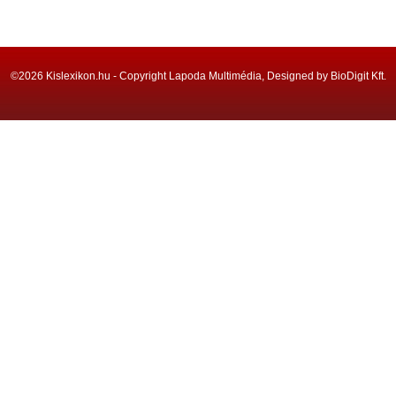
©2026 Kislexikon.hu - Copyright Lapoda Multimédia, Designed by BioDigit Kft.