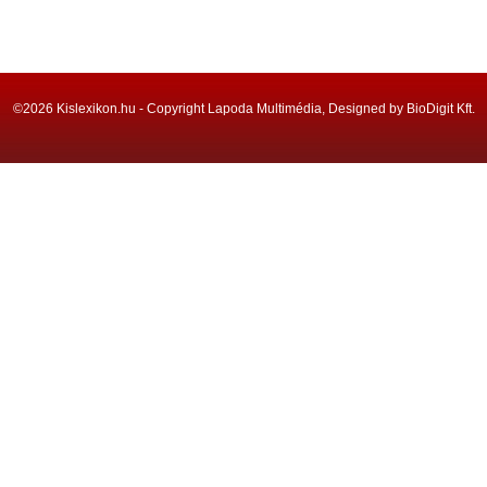
©2026 Kislexikon.hu - Copyright Lapoda Multimédia, Designed by BioDigit Kft.