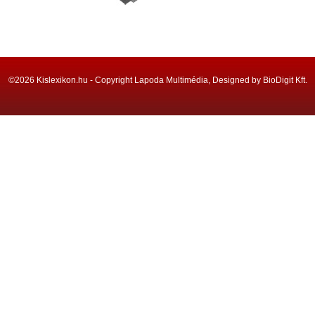
©2026 Kislexikon.hu - Copyright Lapoda Multimédia, Designed by BioDigit Kft.