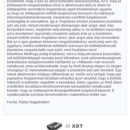
követelheti, hogy a bíró az adóst biztosíték adásáraszorítsa. Az A. még az
értékpapirok megadóztatása körül is alkalmazást talál.Az állam és
értékpapírok nemzetközi forgalmának egyik követelménye ugyanis
az,hogy az értékpapírok külföldi tulajdonosai bizonyos oly hátrányok
ellenmegvédelmeztessenek, melyeknek a belföldi tulajdonosok
szükségkép ki vannaktéve. Így p. Angliában minden jövedelem jövedelmi
adó alá esik, melyet mindenangol állampolgár akár angol, akár más
forrásokból élvez, megfizetni tartozikmég akkor is, ha külföldön használja
azt a jövedelmet; úgyszintén jövedelmi adóalá esik az a jövedelem,
melyet külföldi ember Angliában élvez, akár angol,akár más forrásokból.
Bár ez is igen gyakran kétszeres megadóztatáshoz vezet,még sem oly
aggályos; mintha külföldinek külföldről származó és külföldönélvezett
jövedelme megadóztatik csak azért, mert Angliában kerül
kifizetésre.Minthogy pedig Angliában, mint a világ pénzpiaca központján,
sok külföldiértékpapír kamatja kerül kifizetésre, ezek adómentességének
biztosítására atulajdonosoktól kiállítandó az «Affidavit»-nak nevezett
nyilatkozat, mely arróltanúskodik, hogy az illető tényleg idegen és idegen
országban él; melynyilatkozat alapján a jövedelmi adó alól menekül. Egy
másik alkalmazási módjaaz affidavitnak az, midőn arra szolgál, hogy egy
papirpénz-forgalommal bíróállam elhárítsa azon veszélyt, hogy a belföldi
hitelezői is külföldön vegyékfel a kamatokat. Ekkor ugyanis az illető állam
a külföldön beváltásra kerülőszelvények bemutatóitól nyilatkozatot
követel, hogy az értékpapírok ténylegkülföldiek tulajdonát képezik. E
nyilatkozatnak azonban természetesen csakerkölcsi értéke van.
Forrás: Pallas Nagylexikon