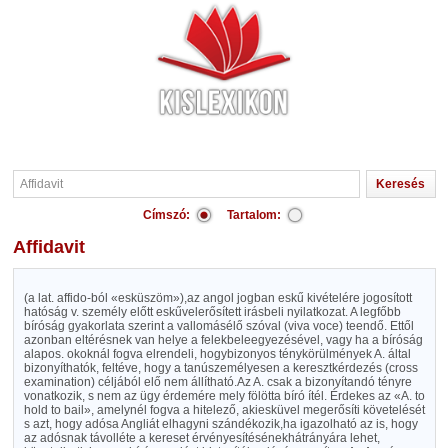
Címszó:
Tartalom:
Affidavit
(a lat. affido-ból «esküszöm»),az angol jogban eskű kivételére jogosított
hatóság v. személy előtt eskűvelerősített irásbeli nyilatkozat. A legfőbb
bíróság gyakorlata szerint a vallomásélő szóval (viva voce) teendő. Ettől
azonban eltérésnek van helye a felekbeleegyezésével, vagy ha a bíróság
alapos. okoknál fogva elrendeli, hogybizonyos ténykörülmények A. által
bizonyíthatók, feltéve, hogy a tanúszemélyesen a keresztkérdezés (cross
examination) céljából elő nem állítható.Az A. csak a bizonyítandó tényre
vonatkozik, s nem az ügy érdemére mely fölötta bíró ítél. Érdekes az «A. to
hold to bail», amelynél fogva a hitelező, akiesküvel megerősíti követelését
s azt, hogy adósa Angliát elhagyni szándékozik,ha igazolható az is, hogy
az adósnak távolléte a kereset érvényesítésénekhátrányára lehet,