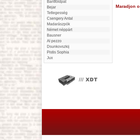
Baritföldpát
Maradjon on
Bejar
Tetlegesség
Csengery Antal
Madarászpók
Német néppárt
Bausner
Al pezzo
Dsunkovszkij
Pistis Sophia
jux