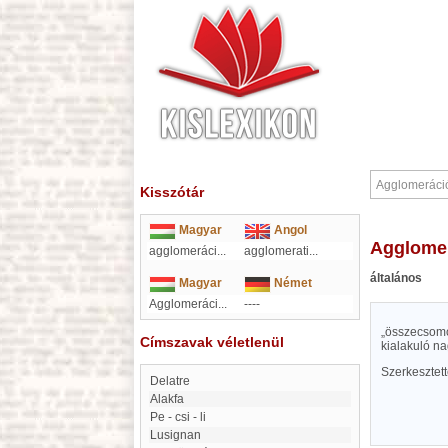
Kisszótár
Magyar
Angol
Agglome
agglomeráci
...
agglomerati
...
általános
Magyar
Német
Agglomeráci...
----
„összecsomó
Címszavak véletlenül
kialakuló na
Szerkesztet
Delatre
Alakfa
Pe - csi - li
Lusignan