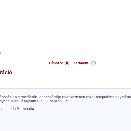
Címszó:
Tartalom:
ráció
sodás” : a termelőerők koncentrációja következtében közeli települések egymásba
gyobb településegyüttes (pl. Budapest), (lat.)
te:
Lapoda Multimédia