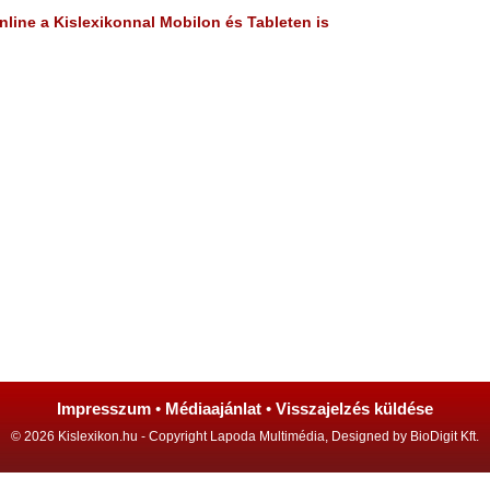
line a Kislexikonnal Mobilon és Tableten is
Impresszum
•
Médiaajánlat
•
Visszajelzés küldése
© 2026 Kislexikon.hu - Copyright Lapoda Multimédia, Designed by BioDigit Kft.