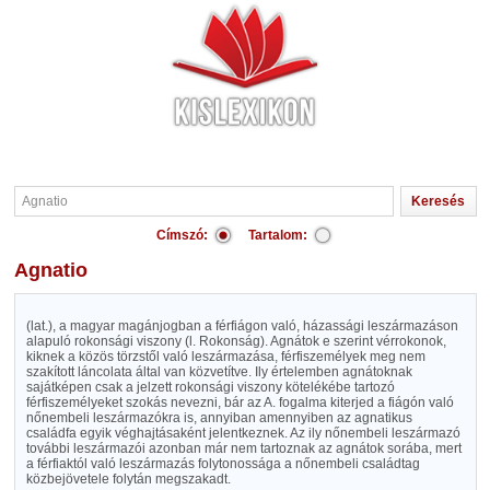
Címszó:
Tartalom:
Agnatio
(lat.), a magyar magánjogban a férfiágon való, házassági leszármazáson
alapuló rokonsági viszony (l. Rokonság). Agnátok e szerint vérrokonok,
kiknek a közös törzstől való leszármazása, férfiszemélyek meg nem
szakított láncolata által van közvetítve. Ily értelemben agnátoknak
sajátképen csak a jelzett rokonsági viszony kötelékébe tartozó
férfiszemélyeket szokás nevezni, bár az A. fogalma kiterjed a fiágón való
nőnembeli leszármazókra is, annyiban amennyiben az agnatikus
családfa egyik véghajtásaként jelentkeznek. Az ily nőnembeli leszármazó
további leszármazói azonban már nem tartoznak az agnátok sorába, mert
a férfiaktól való leszármazás folytonossága a nőnembeli családtag
közbejövetele folytán megszakadt.