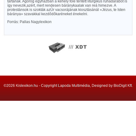
tartanak. Agörög egyházban a kehely fölé térített liturgikus ruhadarabot is
így nevezik,azért, mert rendesen báránykaalak van reá himezve. A
protestánsok is szokták azÚr vacsorájának kiosztásánál «Jézus, te Isten
báránya» szavakkal kezdődőkaréneket énekelni.
Forrás: Pallas Nagylexikon
©2026 Kislexikon.hu - Copyright Lapoda Multimédia, Designed by BioDigit Kft.