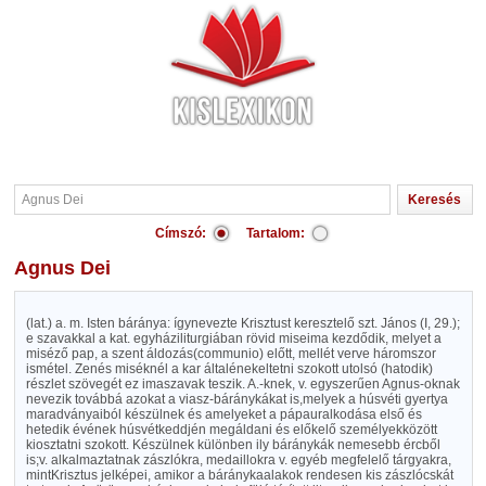
Címszó:
Tartalom:
Agnus Dei
(lat.) a. m. Isten báránya: ígynevezte Krisztust keresztelő szt. János (I, 29.);
e szavakkal a kat. egyháziliturgiában rövid miseima kezdődik, melyet a
miséző pap, a szent áldozás(communio) előtt, mellét verve háromszor
ismétel. Zenés miséknél a kar általénekeltetni szokott utolsó (hatodik)
részlet szövegét ez imaszavak teszik. A.-knek, v. egyszerűen Agnus-oknak
nevezik továbbá azokat a viasz-báránykákat is,melyek a húsvéti gyertya
maradványaiból készülnek és amelyeket a pápauralkodása első és
hetedik évének húsvétkeddjén megáldani és előkelő személyekközött
kiosztatni szokott. Készülnek különben ily báránykák nemesebb ércből
is;v. alkalmaztatnak zászlókra, medaillokra v. egyéb megfelelő tárgyakra,
mintKrisztus jelképei, amikor a báránykaalakok rendesen kis zászlócskát