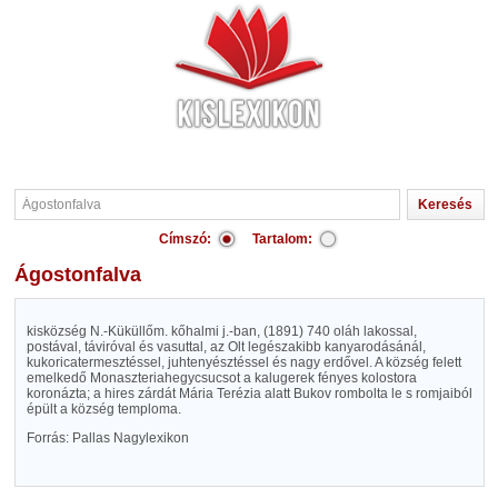
Címszó:
Tartalom:
Ágostonfalva
kisközség N.-Küküllőm. kőhalmi j.-ban, (1891) 740 oláh lakossal,
postával, táviróval és vasuttal, az Olt legészakibb kanyarodásánál,
kukoricatermesztéssel, juhtenyésztéssel és nagy erdővel. A község felett
emelkedő Monaszteriahegycsucsot a kalugerek fényes kolostora
koronázta; a hires zárdát Mária Terézia alatt Bukov rombolta le s romjaiból
épült a község temploma.
Forrás: Pallas Nagylexikon