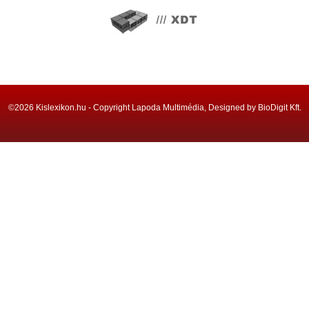
©2026 Kislexikon.hu - Copyright Lapoda Multimédia, Designed by BioDigit Kft.