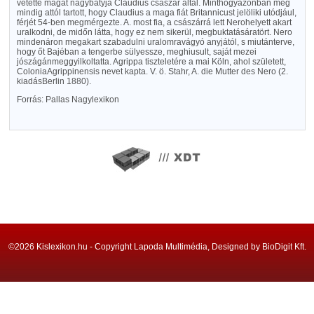
vétette magát nagybátyja Claudius császár által. Minthogyazonban még
mindig attól tartott, hogy Claudius a maga fiát Britannicust jelöliki utódjául,
férjét 54-ben megmérgezte. A. most fia, a császárrá lett Nerohelyett akart
uralkodni, de midőn látta, hogy ez nem sikerül, megbuktatásáratört. Nero
mindenáron megakart szabadulni uralomravágyó anyjától, s miutánterve,
hogy őt Bajéban a tengerbe sülyessze, meghiusult, saját mezei
jószágánmeggyilkoltatta. Agrippa tiszteletére a mai Köln, ahol született,
ColoniaAgrippinensis nevet kapta. V. ö. Stahr, A. die Mutter des Nero (2.
kiadásBerlin 1880).
Forrás: Pallas Nagylexikon
©2026 Kislexikon.hu - Copyright Lapoda Multimédia, Designed by BioDigit Kft.