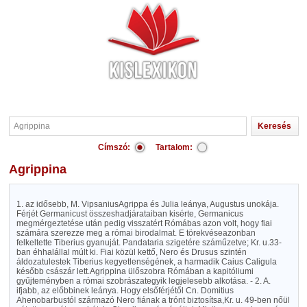
Címszó:
Tartalom:
Agrippina
1. az idősebb, M. VipsaniusAgrippa és Julia leánya, Augustus unokája.
Férjét Germanicust összeshadjárataiban kisérte, Germanicus
megmérgeztetése után pedig visszatért Rómábas azon volt, hogy fiai
számára szerezze meg a római birodalmat. E törekvéseazonban
felkeltette Tiberius gyanuját. Pandataria szigetére száműzetve; Kr. u.33-
ban éhhalállal múlt ki. Fiai közül kettő, Nero és Drusus szintén
áldozatulestek Tiberius kegyetlenségének, a harmadik Caius Caligula
később császár lett.Agrippina ülőszobra Rómában a kapitóliumi
gyűjteményben a római szobrászategyik legjelesebb alkotása. - 2. A.
ifjabb, az előbbinek leánya. Hogy elsőférjétől Cn. Domitius
Ahenobarbustól származó Nero fiának a trónt biztosítsa,Kr. u. 49-ben nőül