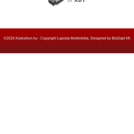
©2026 Kislexikon.hu - Copyright Lapoda Multimédia, Designed by BioDigit Kft.