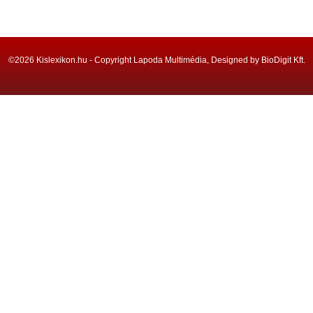
©2026 Kislexikon.hu - Copyright Lapoda Multimédia, Designed by BioDigit Kft.