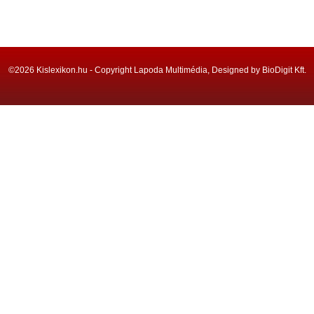
©2026 Kislexikon.hu - Copyright Lapoda Multimédia, Designed by BioDigit Kft.