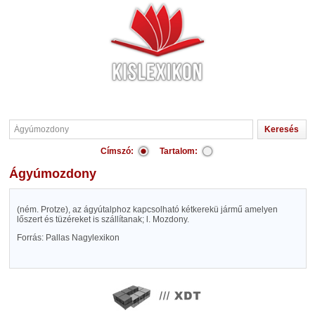
Címszó:
Tartalom:
Ágyúmozdony
(ném. Protze), az ágyútalphoz kapcsolható kétkerekü jármű amelyen
lőszert és tüzéreket is szállítanak; l. Mozdony.
Forrás: Pallas Nagylexikon