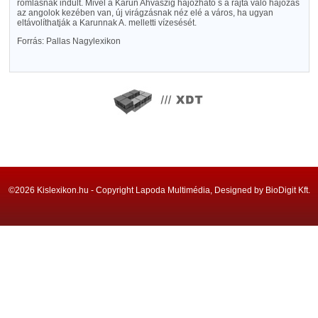
romlásnak indult. Mivel a Karun Ahvaszig hajózható s a rajta való hajózás
az angolok kezében van, új virágzásnak néz elé a város, ha ugyan
eltávolíthatják a Karunnak A. melletti vízesését.
Forrás: Pallas Nagylexikon
©2026 Kislexikon.hu - Copyright Lapoda Multimédia, Designed by BioDigit Kft.