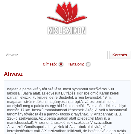
Címszó:
Tartalom:
Ahvasz
hajdan a persa király téli szállása, most nyomorult mezőváros 600
lakossal. Basra alatt, az egyesült Eufrát és Tigrisbe ömlő Karun keleti
partján fekszik, 75 km.-rel délre Sustertől, a régi fővárostól, 49 m.
magasan, sivár vidéken, magányosan, a régi A. város romjai mellett,
amelyből még a palota és egy híd felismerhetők. Ezek a töredékek a folyó
mentén 17 km. hosszú romhalomsort képeznek. A régi A. volt a hasonnevű
tartomány fővárosa és a parthok utolsó királyának, IV. Artabannak Kr. u.
226-ig székvárosa. Az újpersa uralom alatt itt lépett fel Mani (l. a
manicheusokat). A nesztoriánusok érseki székét az V. században
Ahvaszról Gondisaporba helyezték át. Az arabok alatt virágzó
kereskedőváros volt. A X. században fellázadt, de ismét bevétetett s azóta