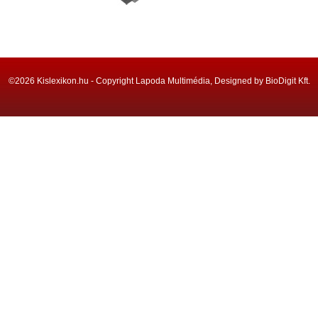
©2026 Kislexikon.hu - Copyright Lapoda Multimédia, Designed by BioDigit Kft.