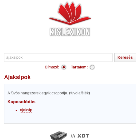
Címszó:
Tartalom:
ajaksípok
A fúvós hangszerek egyik csoportja. (fuvolafélék)
Kapcsolódás
ajaksíp