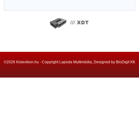
©2026 Kislexikon.hu - Copyright Lapoda Multimédia, Designed by BioDigit Kft.