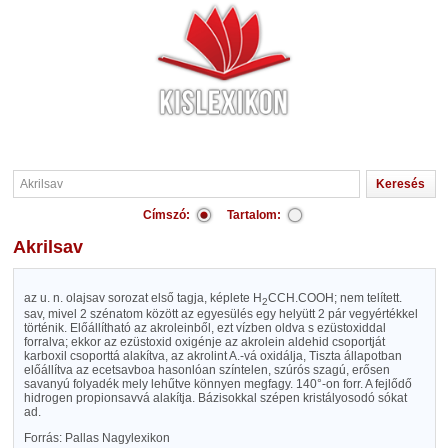
Címszó:
Tartalom:
Akrilsav
az u. n. olajsav sorozat első tagja, képlete H
CCH.COOH; nem telített.
2
sav, mivel 2 szénatom között az egyesülés egy helyütt 2 pár vegyértékkel
történik. Előállítható az akroleinből, ezt vízben oldva s ezüstoxiddal
forralva; ekkor az ezüstoxid oxigénje az akrolein aldehid csoportját
karboxil csoporttá alakítva, az akrolint A.-vá oxidálja, Tiszta állapotban
előállítva az ecetsavboa hasonlóan színtelen, szúrós szagú, erősen
savanyú folyadék mely lehűtve könnyen megfagy. 140°-on forr. A fejlődő
hidrogen propionsavvá alakítja. Bázisokkal szépen kristályosodó sókat
ad.
Forrás: Pallas Nagylexikon