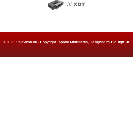
©2026 Kislexikon.hu - Copyright Lapoda Multimédia, Designed by BioDigit Kft.