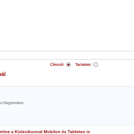
Címszó:
Tartalom:
bál
las Nagylexikon
line a Kislexikonnal Mobilon és Tableten is