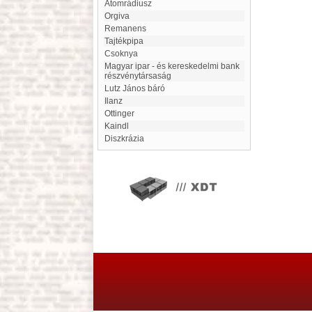
atomrádiusz
Orgiva
Remanens
Tajtékpipa
Csoknya
Magyar ipar - és kereskedelmi bank
részvénytársaság
Lutz János báró
Ilanz
Ottinger
Kaindl
Diszkrázia