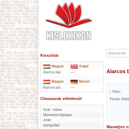
Kisszótár
Magyar
Angol
Álarcos 
Álarcos bál...
----
Magyar
Német
Álarcos bál...
----
l. Álarc.
Címszavak véletlenül
Forrás: Pal
Szál - náme
Menenius Agrippa
antik
Ganguillet
Maradjon on