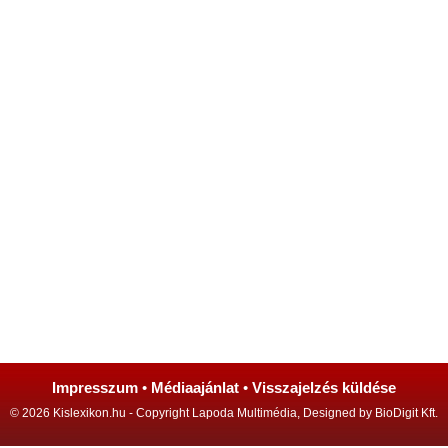
Impresszum
•
Médiaajánlat
•
Visszajelzés küldése
© 2026 Kislexikon.hu - Copyright Lapoda Multimédia, Designed by BioDigit Kft.