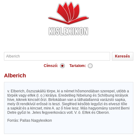
Címszó:
Tartalom:
Alberich
v. Elberich, őszszakállú törpe, ki a német hősmondában szerepel, utóbb a
törpék vagy elfek (l. o.) királya. Eredetileg Nibelung és Schilbung királyok
híve, kiknek kincsét őrzi. Birtokában van a láthatatlanná varázsló sapka,
mely őt rendkívül erőssé is teszi. Siegfried később legyőzi és elveszi tőle
a sapkát és a kincset, mire A. az ő híve lesz. Más hagyomány szerint Berni
Detre győzi le. Jeles fegyverkovács volt. V. ö. Elfek és Oberon.
Forrás: Pallas Nagylexikon