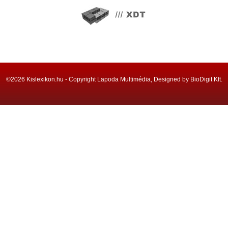
©2026 Kislexikon.hu - Copyright Lapoda Multimédia, Designed by BioDigit Kft.