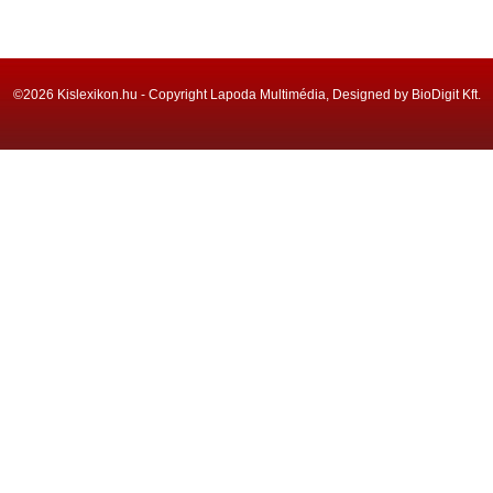
©2026 Kislexikon.hu - Copyright Lapoda Multimédia, Designed by BioDigit Kft.