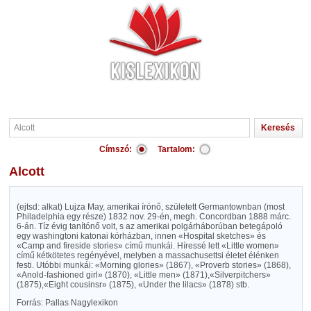
Címszó:
Tartalom:
Alcott
(ejtsd: alkat) Lujza May, amerikai írónő, született Germantownban (most
Philadelphia egy része) 1832 nov. 29-én, megh. Concordban 1888 márc.
6-án. Tíz évig tanítónő volt, s az amerikai polgárháborúban betegápoló
egy washingtoni katonai kórházban, innen «Hospital sketches» és
«Camp and fireside stories» című munkái. Híressé lett «Little women»
című kétkötetes regényével, melyben a massachusettsi életet élénken
festi. Utóbbi munkái: «Morning glories» (1867), «Proverb stories» (1868),
«Anold-fashioned girl» (1870), «Little men» (1871),«Silverpitchers»
(1875),«Eight cousinsr» (1875), «Under the lilacs» (1878) stb.
Forrás: Pallas Nagylexikon