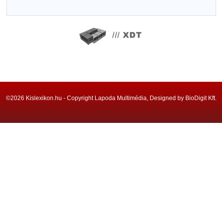
©2026 Kislexikon.hu - Copyright Lapoda Multimédia, Designed by BioDigit Kft.