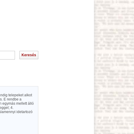
indig telepeket alkot
s. E rendbe a
n egymás mellett álló
ggel; 4.
alamennyi idetartozó