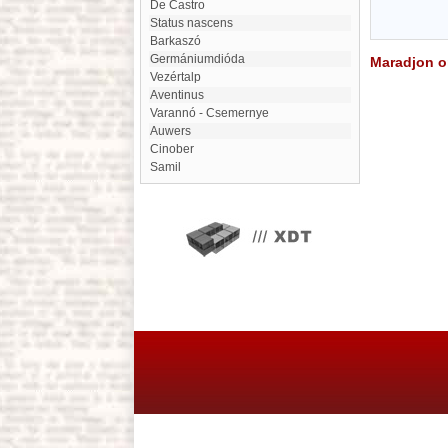
De Castro
Status nascens
Barkaszó
germániumdióda
Maradjon on
Vezértalp
Aventinus
Varannó - Csemernye
Auwers
Cinober
Samil