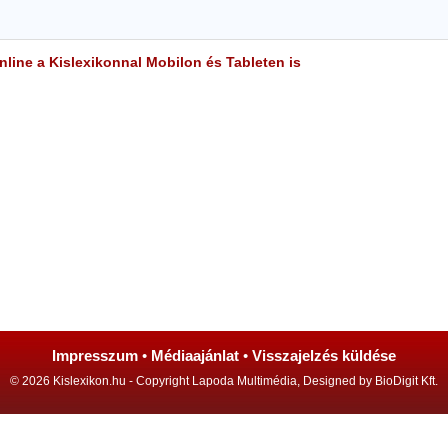
line a Kislexikonnal Mobilon és Tableten is
Impresszum
•
Médiaajánlat
•
Visszajelzés küldése
© 2026 Kislexikon.hu - Copyright Lapoda Multimédia, Designed by BioDigit Kft.