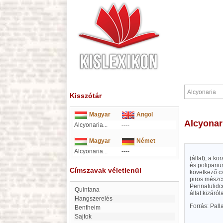
Kisszótár
Magyar
Angol
Alcyonar
Alcyonaria...
----
Magyar
Német
Alcyonaria...
----
(állat), a k
és polipari
Címszavak véletlenül
következő cs
piros mészc
Pennatulidc
Quintana
állat kizáró
Hangszerelés
Forrás: Pal
Bentheim
Sajtok