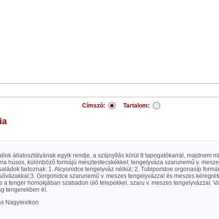
Címszó:
Tartalom:
ia
orallok állatosztályának egyik rendje, a szájnyílás körül 8 tapogatókarral, majdnem m
uma húsos, különböző formájú mésztestecskékkel; tengelyváza szarunemű v. mesze
aládok tartoznak: 1. Alcyonidce tengelyváz nélkül; 2. Tubiporidoe orgonasíp formá
sővázakkal;3. Gorgonidce szarunemű v. meszes tengelyvázzal és meszes kéregréte
e a tenger homokjában szabadon ülő telepekkel, szaru v. meszes tengelyvázzal. V
lag tengerekben él.
las Nagylexikon