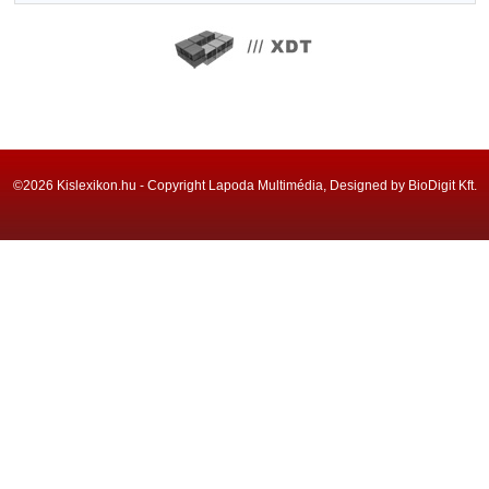
©2026 Kislexikon.hu - Copyright Lapoda Multimédia, Designed by BioDigit Kft.