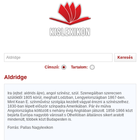
Címszó:
Tartalom:
Aldridge
Ira (ejtsd: aldrids ájre), angol színész, szül. Szenegálban szerecsen
szülöktől 1805 körül, meghalt Lodzban, Lengyelországban 1867-ben.
Mint Kean E. színművész szolgája kezdett vágyat érezni a színészethez.
1830-ban lépett először színpadra Amerikában. Pár év múlva
Angolországba költözött s nehány évig Angliában játszott. 1858-1866 közt
bejárta Európa nagyobb városait s Othellóban általános sikert aratott
mindenütt, többek közt Budapesten is.
Forrás: Pallas Nagylexikon