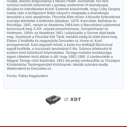
rovatát, állandó dolgozótársa a Neues Pester Journalnak, hol mint
színházi tudósító mélyreható s gazdag szellemmel írt dramaturgiai
tárcákat és értesítéseket közölt. Ezeknek köszönhette, hogy Csiky Gergely
halála után a közfigyelem feléje irányult s megkapta a dramaturgia
tanszékét a szini akadémián. Filozofiai főbb művei: A filozofia történetének
eszméje tekintettel a történetre általában. 1878. Kant élete, fejlődése és
filozofiája, 1881, melyet az Akadémia 1884-ben a Marczibányi-jutalommal
koszorúzott meg. A XIX. század pesszimizmusa. Schopenhauer és
Hartmann, 1884» az Akadémia 1881-i pályázatán a Gorove-dijat kapta
meg. Szerkeszti a Filozofiai Írók Tárát, melyből eddig tíz kötet jelent meg.
Ebben ő fordította és magyarázta Descartes-ot, Hume-ot, Kant
prolegomenáit. Kant alapvető művét, a tiszta ész kritikáját Bánóczival
együtt fordította, a hozzávaló tanulmányt ő írta. Számos értekezést írt
ezeken kívül különböző folyóiratokba. Tanügyi irodalmi munkássága
egyes cikkeken kívül abban is állt, hogy 1882-1886. ő szerkesztette a
Magyar Tanügy című folyóiratot, 1891 óta pedig szerkesztője az Országos
Középiskolai Tanáregyesületi Közlönynek. Iskolák számára kiadta
Wallensteint és Descartes-ot.
Forrás: Pallas Nagylexikon