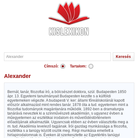
Címszó:
Tartalom:
Alexander
Bernát, tanár, filozofiai író, a bölcsészet doktora, szül. Budapesten 1850
ápr. 13. Egyetemi tanulmányait Budapesten kezdte s a külföldi
egyetemeken végezte. A budapesti V. ker: állami főreáliskolánál kapott
először alkalmazást mint rendes tanár. 1878 óta a tud. egyetemen mint a
filozofiai tudományok magántanára működik. 1892-ben a dramaturgia
tanárává neveztek ki a színművészeti akadémián, s ugyanez évben a
műegyetemen az esztétikai irodalom és művelődéstörténelem
előadójának alkalmazták. Ugyancsak ebben az évben választotta meg a
m. tud. Akadémia levelező tagjának. Írói gazdag munkássága a filozofia,
esztétika s a tanügy között oszlik meg. Régi munkása emellett a
hirlapirodalomnak is. Éveken át szerkesztette az Egyetértés tanügyi