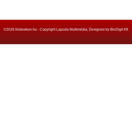
©2026 Kislexikon.hu - Copyright Lapoda Multimédia, Designed by BioDigit Kft.