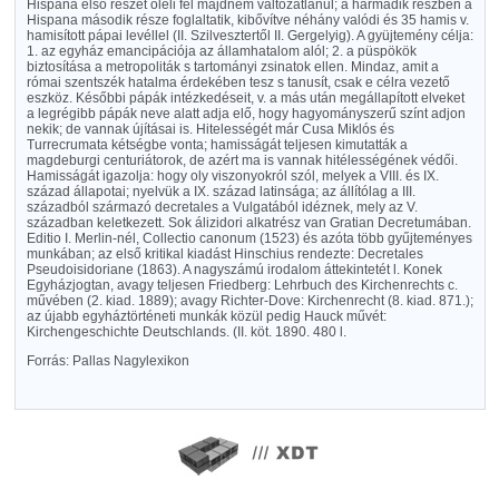
Hispana első részét öleli fel majdnem változatlanul; a harmadik részben a
Hispana második része foglaltatik, kibővítve néhány valódi és 35 hamis v.
hamisított pápai levéllel (II. Szilvesztertől II. Gergelyig). A gyüjtemény célja:
1. az egyház emancipációja az államhatalom alól; 2. a püspökök
biztosítása a metropoliták s tartományi zsinatok ellen. Mindaz, amit a
római szentszék hatalma érdekében tesz s tanusít, csak e célra vezető
eszköz. Későbbi pápák intézkedéseit, v. a más után megállapított elveket
a legrégibb pápák neve alatt adja elő, hogy hagyományszerű színt adjon
nekik; de vannak újításai is. Hitelességét már Cusa Miklós és
Turrecrumata kétségbe vonta; hamisságát teljesen kimutatták a
magdeburgi centuriátorok, de azért ma is vannak hitélességének védői.
Hamisságát igazolja: hogy oly viszonyokról szól, melyek a VIII. és IX.
század állapotai; nyelvük a IX. század latinsága; az állítólag a III.
századból származó decretales a Vulgatából idéznek, mely az V.
században keletkezett. Sok álizidori alkatrész van Gratian Decretumában.
Editio I. Merlin-nél, Collectio canonum (1523) és azóta több gyűjteményes
munkában; az első kritikal kiadást Hinschius rendezte: Decretales
Pseudoisidoriane (1863). A nagyszámú irodalom áttekintetét l. Konek
Egyházjogtan, avagy teljesen Friedberg: Lehrbuch des Kirchenrechts c.
művében (2. kiad. 1889); avagy Richter-Dove: Kirchenrecht (8. kiad. 871.);
az újabb egyháztörténeti munkák közül pedig Hauck művét:
Kirchengeschichte Deutschlands. (II. köt. 1890. 480 l.
Forrás: Pallas Nagylexikon