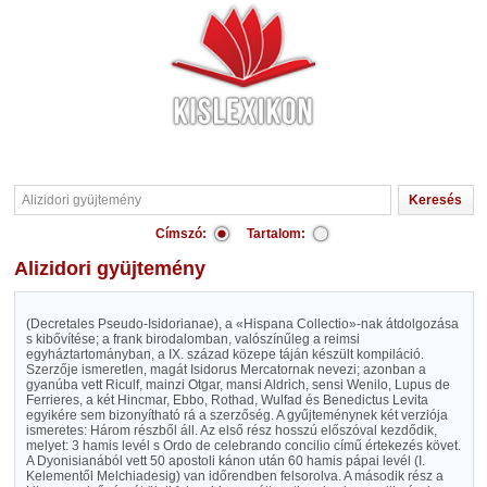
Címszó:
Tartalom:
Alizidori gyüjtemény
(Decretales Pseudo-Isidorianae), a «Hispana Collectio»-nak átdolgozása
s kibővítése; a frank birodalomban, valószínűleg a reimsi
egyháztartományban, a IX. század közepe táján készült kompiláció.
Szerzője ismeretlen, magát Isidorus Mercatornak nevezi; azonban a
gyanúba vett Riculf, mainzi Otgar, mansi Aldrich, sensi Wenilo, Lupus de
Ferrieres, a két Hincmar, Ebbo, Rothad, Wulfad és Benedictus Levita
egyikére sem bizonyítható rá a szerzőség. A gyűjteménynek két verziója
ismeretes: Három részből áll. Az első rész hosszú előszóval kezdődik,
melyet: 3 hamis levél s Ordo de celebrando concilio című értekezés követ.
A Dyonisianából vett 50 apostoli kánon után 60 hamis pápai levél (I.
Kelementől Melchiadesig) van időrendben felsorolva. A második rész a