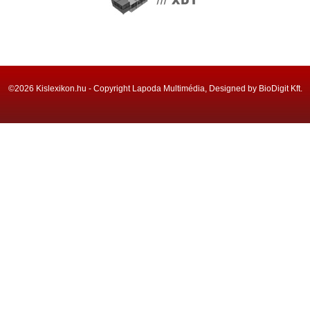
©2026 Kislexikon.hu - Copyright Lapoda Multimédia, Designed by BioDigit Kft.