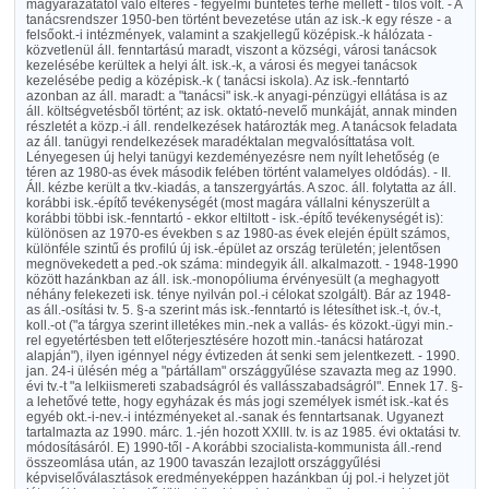
magyarázatától való eltérés - fegyelmi büntetés terhe mellett - tilos volt. - A
tanácsrendszer 1950-ben történt bevezetése után az isk.-k egy része - a
felsőokt.-i intézmények, valamint a szakjellegű középisk.-k hálózata -
közvetlenül áll. fenntartású maradt, viszont a községi, városi tanácsok
kezelésébe kerültek a helyi ált. isk.-k, a városi és megyei tanácsok
kezelésébe pedig a középisk.-k ( tanácsi iskola). Az isk.-fenntartó
azonban az áll. maradt: a "tanácsi" isk.-k anyagi-pénzügyi ellátása is az
áll. költségvetésből történt; az isk. oktató-nevelő munkáját, annak minden
részletét a közp.-i áll. rendelkezések határozták meg. A tanácsok feladata
az áll. tanügyi rendelkezések maradéktalan megvalósíttatása volt.
Lényegesen új helyi tanügyi kezdeményezésre nem nyílt lehetőség (e
téren az 1980-as évek második felében történt valamelyes oldódás). - II.
Áll. kézbe került a tkv.-kiadás, a tanszergyártás. A szoc. áll. folytatta az áll.
korábbi isk.-építő tevékenységét (most magára vállalni kényszerült a
korábbi többi isk.-fenntartó - ekkor eltiltott - isk.-építő tevékenységét is):
különösen az 1970-es években s az 1980-as évek elején épült számos,
különféle szintű és profilú új isk.-épület az ország területén; jelentősen
megnövekedett a ped.-ok száma: mindegyik áll. alkalmazott. - 1948-1990
között hazánkban az áll. isk.-monopóliuma érvényesült (a meghagyott
néhány felekezeti isk. ténye nyilván pol.-i célokat szolgált). Bár az 1948-
as áll.-osítási tv. 5. §-a szerint más isk.-fenntartó is létesíthet isk.-t, óv.-t,
koll.-ot ("a tárgya szerint illetékes min.-nek a vallás- és közokt.-ügyi min.-
rel egyetértésben tett előterjesztésére hozott min.-tanácsi határozat
alapján"), ilyen igénnyel négy évtizeden át senki sem jelentkezett. - 1990.
jan. 24-i ülésén még a "pártállam" országgyűlése szavazta meg az 1990.
évi tv.-t "a lelkiismereti szabadságról és vallásszabadságról". Ennek 17. §-
a lehetővé tette, hogy egyházak és más jogi személyek ismét isk.-kat és
egyéb okt.-i-nev.-i intézményeket al.-sanak és fenntartsanak. Ugyanezt
tartalmazta az 1990. márc. 1.-jén hozott XXIII. tv. is az 1985. évi oktatási tv.
módosításáról. E) 1990-től - A korábbi szocialista-kommunista áll.-rend
összeomlása után, az 1900 tavaszán lezajlott országgyűlési
képviselőválasztások eredményeképpen hazánkban új pol.-i helyzet jöt