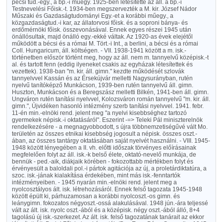
pécsi tud.-egy., a bp.-i műegy. 1925-ben létesítette az áll. a bp.-i
Testnevelési Főisk.-t. 1934-ben megszervezték a M. kir. József Nádor
Műszaki és Gazdaságtudományi Egy.-et a korábbi műegy., a
közgazdaságtud.-i kar, az állatorvosi főisk. és a soproni bánya- és
erdőmérnöki főisk. összevonásával. Ennek egyes részei 1945 után
önállósultak, majd önálló egy.-ekké váltak. Az 1920-as évek elejétől
működött a bécsi és a római M. Tört.-i Int., a berlini, a bécsi és a római
Coll. Hungaricum, áll. költségen. - VII. 1938-1941 között a m. isk.-
történetben először történt meg, hogy az áll. nem m. tannyelvű középisk.-t
al. és tartott fenn (eddig ilyeneket csakis az egyházak létesítettek és
vezettek). 1938-ban "m. kir. áll. gimn." kezdte működését szlovák
tannyelvvel Kassán és az Érsekújvár melletti Nagysurányban, rutén
nyelvű tanítóképző Munkácson, 1939-ben rutén tannyelvű áll. gimn.
Huszton, Munkácson és a Beregszász melletti Bilkén, 1941-ben áll. gimn.
Ungváron rutén tanítási nyelvvel, Kolozsváron román tannyelvű "m. kir. áll.
gimn.", Újvidéken hasonló intézmény szerb tanítási nyelvvel. 1941. febr.
11-én min.-elnöki rend. jelent meg "a nyelvi kisebbséghez tartozó
gyermekek népisk.-i oktatásáról". Eszerint -=> Teleki Pál miniszterelnök
rendelkezésére - a megnagyobbodott, s újra többnemzetiségűvé vált Mo.
területén az összes etnikai kisebbség jogosult a népisk. összes oszt.-
ában, az összes tantárgy oktatásában saját nyelvét használni. - VIII. 1945-
1948 között lényegében a II. vh. előtti időszak törvényes előírásainak
megfelelően folyt az áll. isk.-k belső élete, oktató-nevelő munkája, de
bennük - ped.-aik, diákjaik körében - fokozottabb mértékben folyt és
érvényesült a baloldali pol.-i pártok agitációja az új, a proletárdiktatúra, a
szoc. isk.-jának kialakítása érdekében, mint más isk.-fenntartók
intézményeiben. - 1945 nyarán min.-elnöki rend. jelent meg a
nyolcosztályos ált. isk. létrehozásáról. Ennek felső tagozata 1945-1948
között épült ki, párhuzamosan a korábbi nyolcoszt.-os gimn. és
leánygimn. fokozatos négyoszt.-ossá alakulásával. 1948 jún.-ára teljessé
vált az ált. isk. nyolc oszt.-ából és a középisk. négy oszt.-ából álló, 8+4
tagolású új isk.-szerkezet. Az ált. isk. felső tagozatának tanárait az ekkor