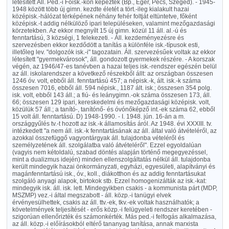
létesített Áll. Ped.-i Főisk.-kon képezték (Bp., Eger, Pécs, Szeged). - 1945-
1948 között több új gimn. kezdte életét a tört.-ileg kialakult hazai
középisk.-hálózat térképének néhány fehér foltját eltüntetve, főként
középisk.-t addig nélkülöző ipari településeken, valamint mezőgazdasági
körzetekben. Az ekkor megnyílt 15 új gimn. közül 11 áll. al.-ú és
fenntartású, 3 községi, 1 felekezeti. - Áll. kezdeményezésre és
szervezésben ekkor kezdődött a tanítás a különféle isk.-típusok esti,
illetőleg lev. "dolgozók isk.-i" tagozatain. Áll. szervezésűek voltak az ekkor
létesített "gyermekvárosok", áll. gondozott gyermekek részére. - A korszak
végén, az 1946/47-es tanévben a hazai teljes isk.-rendszer egészén belül
az áll. iskolarendszer a következő részekből állt: az országban összesen
1246 óv. volt, ebből áll. fenntartású 457; a népisk.-k, ált. isk.-k száma
összesen 7016, ebből áll. 594 népisk., 1187 ált. isk.; összesen 354 polg.
isk. volt, ebből 143 áll.; a fiú- és leánygimn.-ok száma összesen 173, áll.
66; összesen 129 ipari, kereskedelmi és mezőgazdasági középisk. volt,
közülük 57 áll.; a tanító-, tanítónő- és óvónőképző int.-ek száma 62, ebből
15 volt áll. fenntartású. D) 1948-1990. - I. 1948. jún. 16-án a m.
országgyűlés tv.-t hozott az isk.-k államosítás áról. Az 1948. évi XXXIII. tv.
intézkedett "a nem áll. isk.-k fenntartásának az áll. által való átvételéről, az
azokkal összefüggő vagyontárgyak áll. tulajdonba vételéről és
személyzetének áll. szolgálatba való átvételéről". Ezzel egyoldalúan
(vagyis nem kétoldalú, szabad döntés alapján történő megegyezéssel,
mint a dualizmus idején) minden ellenszolgáltatás nélkül áll. tulajdonba
került mindegyik hazai önkormányzati, egyházi, egyesületi, alapítványi és
magánfenntartású isk., óv., koll., diákotthon és az addig fenntartásukat
szolgáló anyagi alapok, birtokok stb. Ezzel homogenizálták az isk.-kat:
mindegyik isk. áll. isk. lett. Mindegyikben csakis - a kommunista párt (MDP,
MSZMP) vez.-i által megszabott - áll. közp.-i tanügyi elvek
érvényesülhettek, csakis az áll. ttv.-ek, tkv.-ek voltak használhatók; a
követelmények teljesítését - erős közp.-i felügyeleti rendszer keretében -
szigorúan ellenőrizték és számonkérték. Más ped.-i felfogás alkalmazása,
az áll. közp.-i előírásokból eltérő tananyag tanítása, annak marxista