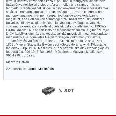
létre: új korszak kezdődött a közokt.-pol.-ban, a tanügyben, az okt.-nev.
intézményeinek belső életében. Az áll. mellett újra számos más isk.-
fenntartó is rendelkezhet isk.-val, a helyi önkormányzatok is visszakapták
saját isk.-fenntartó jogukat (és kötelességüket). Az áll. isk.-fenntartási
monopóliuma most már nem csupán jogilag, de a gyakorlatban is
megszűnt, s az évtizedeken át homogenizált hazai szoc. isk.-rendszer
helyett ismét egy, az alapelvekben lényegileg egységes, ugyanakkor
sokszínű isk.-rendszer kezdte el új életét. Ezt erősítette meg az 1993-as
LXXIX. közokt.-i tv. s annak 1995-ös módosított változata is. gimnázium,=>
királyi katolikus gimnázium, közoktatási (köznevelési) intézményrendszer,
magániskola,=> nőnevelés Magyarországon, önkormányzati iskola,
Tanulmányi és Vallásalap - Ir. Barsi J.: A közoktatás statisztikája. Pest,
1869.; Magyar Statisztika Évkönyv évi kötetei; Horánszky N.: Közoktatási
tantervek. I. Bp. 1974.; Mészáros I.: Középszintű iskoláink kronológiája és
topográfiája. 996-1948. Bp. 1988.; Mészáros I.: Magyar iskolatípusok.
996-1990. Bp. 1995.
Mészáros István
Szerkesztette:
Lapoda Multimédia