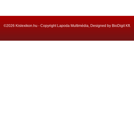
©2026 Kislexikon.hu - Copyright Lapoda Multimédia, Designed by BioDigit Kft.