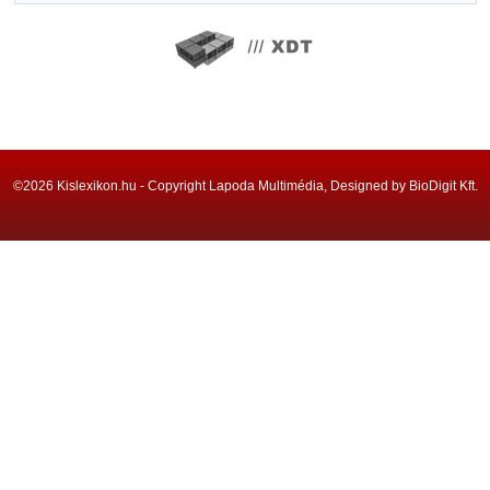
©2026 Kislexikon.hu - Copyright Lapoda Multimédia, Designed by BioDigit Kft.