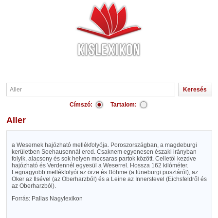
Címszó:
Tartalom:
Aller
a Wesernek hajózható mellékfolyója. Poroszországban, a magdeburgi
kerületben Seehausennál ered. Csaknem egyenesen északi irányban
folyik, alacsony és sok helyen mocsaras partok között. Celletől kezdve
hajózható és Verdennél egyesül a Weserrel. Hossza 162 kilóméter.
Legnagyobb mellékfolyói az örze és Böhme (a lüneburgi pusztáról), az
Oker az Ilsével (az Oberharzból) és a Leine az Innerstevel (Eichsfeldről és
az Oberharzból).
Forrás: Pallas Nagylexikon